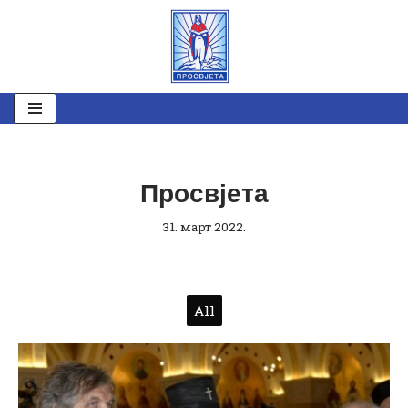
Скочи
на
садржај
Просвјета
31. март 2022.
All