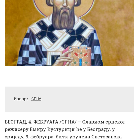
Извор: 
СРНА
БЕОГРАД, 4. ФЕБРУАРА /СРНА/ – Славном српског
режисеру Емиру Кустурици ће у Београду, у
сриједу, 9. фебруара, бити уручена Светосавска