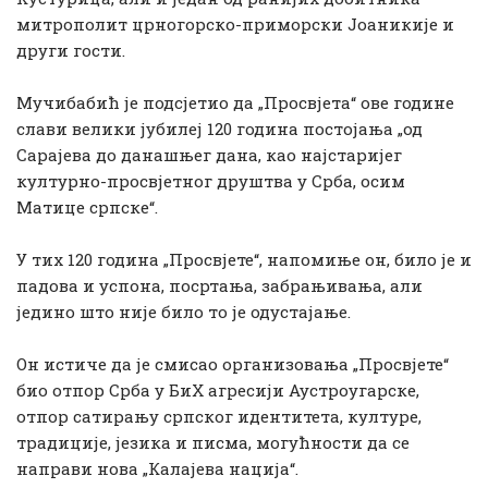
митрополит црногорско-приморски Јоаникије и
други гости.
Мучибабић је подсјетио да „Просвјета“ ове године
слави велики јубилеј 120 година постојања „од
Сарајева до данашњег дана, као најстаријег
културно-просвјетног друштва у Срба, осим
Матице српске“.
У тих 120 година „Просвјете“, напомиње он, било је и
падова и успона, посртања, забрањивања, али
једино што није било то је одустајање.
Он истиче да је смисао организовања „Просвјете“
био отпор Срба у БиХ агресији Аустроугарске,
отпор сатирању српског идентитета, културе,
традиције, језика и писма, могућности да се
направи нова „Калајева нација“.