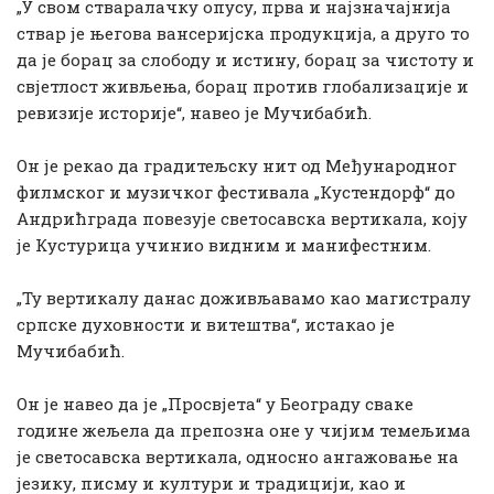
„У свом стваралачку опусу, прва и најзначајнија
ствар је његова вансеријска продукција, а друго то
да је борац за слободу и истину, борац за чистоту и
свјетлост живљења, борац против глобализације и
ревизије историје“, навео је Мучибабић.
Он је рекао да градитељску нит од Међународног
филмског и музичког фестивала „Кустендорф“ до
Андрићграда повезује светосавска вертикала, коју
је Кустурица учинио видним и манифестним.
„Ту вертикалу данас доживљавамо као магистралу
српске духовности и витештва“, истакао је
Мучибабић.
Он је навео да је „Просвјета“ у Београду сваке
године жељела да препозна оне у чијим темељима
је светосавска вертикала, односно ангажовање на
језику, писму и култури и традицији, као и