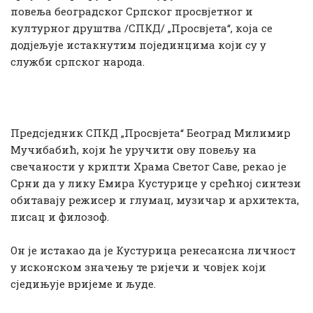
повеља београдског Српског просвјетног и
културног друштва /СПКД/ „Просвјета“, која се
додјељује истакнутим појединцима који су у
служби српског народа.
Предсједник СПКД „Просвјета“ Београд Милимир
Мучибабић, који ће уручити ову повељу на
свечаности у крипти Храма Светог Саве, рекао је
Срни да у лику Емира Кустурице у срећној синтези
обитавају режисер и глумац, музичар и архитекта,
писац и филозоф.
Он је истакао да је Кустурица ренесансна личност
у исконском значењу те ријечи и човјек који
сједињује вријеме и људе.