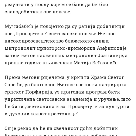
резултати у послу којим се бави да би био
славодобитник ове повеље.
Мучибабић је подсјетио да су ранији добитници
ове „Просвјетине“ светосавске повеље Његово
високопреосвештенство блаженопочивши
митрополит црногорско-приморски Амфилохије,
затим његов насљедник митрополит Јоаникије, а
прошле године књижевник Матија Бећковић.
Према његови ријечима, у крипти Храма Светог
Саве ће, уз благослов Његове светости патријарха
српског Порфирија, уз пригодан програм бити
уприличена светосавска академија и уручење, што
ће бити „светковина и за `Просвјету` и за културни
и духовни живот престонице“.
Он је рекао да ће на свечаност доћи добитник
Кустурица, али и један од ранијих добитника