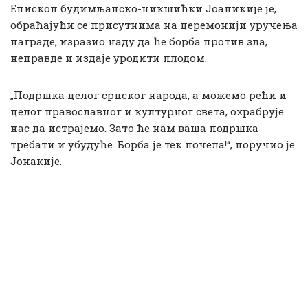
Епископ будимљанско-никшићки Јоаникије је,
обраћајући се присутнима на церемонији уручења
награде, изразио наду да ће борба против зла,
неправде и издаје уродити плодом.
„Подршка целог српског народа, а можемо рећи и
целог православног и културног света, охрабрује
нас да истрајемо. Зато ће нам ваша подршка
требати и убудуће. Борба је тек почела!“, поручио је
Јонакије.