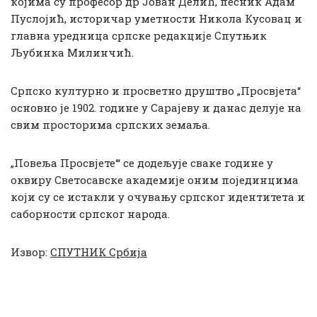
којима су професор др Јован Делић, песник Адам
Пуслојић, историчар уметности Никола Кусовац и
главна уредница српске редакције Спутњик
Љубинка Милинчић.
Српско културно и просветно друштво „Просвјета“
основно је 1902. године у Сарајеву и данас делује на
свим просторима српских земаља.
„Повеља Просвјете‘“ се додељује сваке године у
оквиру Светосавске академије оним појединцима
који су се истакли у очувању српског идентитета и
саборности српског народа.
Извор:
СПУТНИК Србија