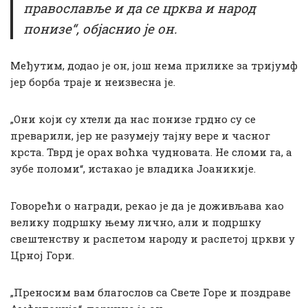
православље и да се црква и народ
понизе“, објаснио је он.
Међутим, додао је он, још нема прилике за тријумф
јер борба траје и неизвесна је.
„Они који су хтели да нас понизе грдно су се
преварили, јер не разумеју тајну вере и часног
крста. Тврд је орах воћка чудновата. Не сломи га, а
зубе поломи“, истакао је владика Јоаникије.
Говорећи о награди, рекао је да је доживљава као
велику подршку њему лично, али и подршку
свештенству и распетом народу и распетој цркви у
Црној Гори.
„Преносим вам благослов са Свете Горе и поздраве