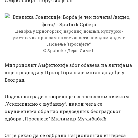
Амфилохија“, поручио је он.
Девојка у црногорској народној ношњи, културно-
уметнички програм на свечаности поводом доделе
„Повеље ’Просвјете‘“
© Sputnik / Дејан Симић
Митрополит Амфилохије због обавеза на литијама
које предводи у Црној Гори није могао да дође у
Београд.
Додела награде отворена је светосавском химном
„Ускликнимо с љубављу“, након чега се
окупљенима обратио председник београдског
одбора „Просвјете“ Милимир Мучибабић.
Он је рекао да се одбрана националних интереса