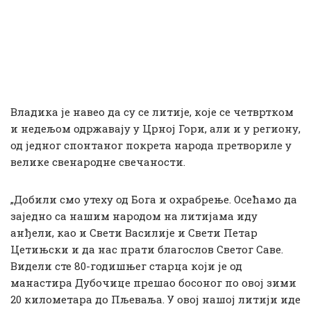
Владика је навео да су се литије, које се четвртком
и недељом одржавају у Црној Гори, али и у региону,
од једног спонтаног покрета народа претвориле у
велике свенародне свечаности.
„Добили смо утеху од Бога и охрабрење. Осећамо да
заједно са нашим народом на литијама иду
анђели, као и Свети Василије и Свети Петар
Цетињски и да нас прати благослов Светог Саве.
Видели сте 80-годишњег старца који је од
манастира Дубочице прешао босоног по овој зими
20 километара до Пљеваља. У овој нашој литији иде