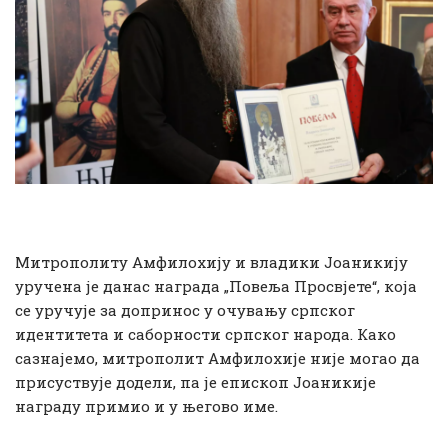
Митрополиту Амфилохију и владики Јоаникију
уручена је данас награда „Повеља Просвјете“, која
се уручује за допринос у очувању српског
идентитета и саборности српског народа. Како
сазнајемо, митрополит Амфилохије није могао да
присуствује додели, па је епископ Јоаникије
награду примио и у његово име.