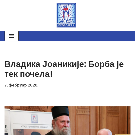
Скочи
на
садржај
Владика Јоаникије: Борба је
тек почела!
7. фебруар 2020.