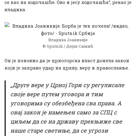
се као на ходочашће. Ово и јесу ходочашћа“, рекао је
владика.
Владика Јоаникије
© Sputnik / Дејан Симић
Он је поновио да је црногорска власт донела закон
који је заправо удар на цркву, веру и православље.
„Друге вере у Црној Гори су регулисале
своје вере путем уговора и тим
уговорима су обезбеђена сва права. А
овај закон је намењен само за СПЦ с
циљем да се на државу прекњиже све
наше старе светиње, да се угрози