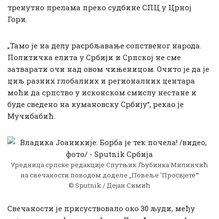
тренутно прелама преко судбине СПЦ у Црној
Гори.
„Тамо је на делу расрбљавање сопственог народа.
Политичка елита у Србији и Српској не сме
затварати очи над овом чињеницом. Очито је да је
циљ разних глобалних и регионалних центара
моћи да српство у исконском смислу нестане и
буде сведено на кумановску Србију“, рекао је
Мучибабић.
Уредница српске редакције Спутњик Љубинка Милинчић
на свечаности поводом доделе „Повеље ’Просвјете‘“
© Sputnik / Дејан Симић
Свечаности је присуствовало око 30 људи, међу