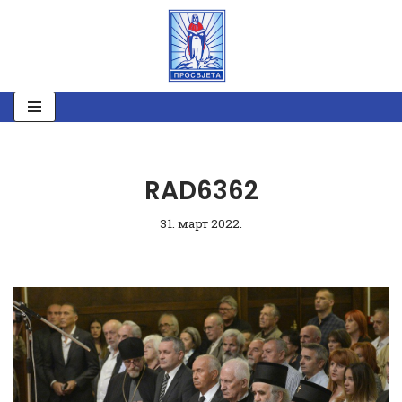
Скочи
на
садржај
RAD6362
31. март 2022.